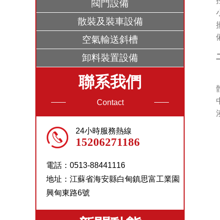
閥門設備
散裝及裝車設備
空氣輸送斜槽
卸料裝置設備
聯系我們
Contact
24小時服務熱線
15206271186
電話：0513-88441116
地址：江蘇省海安縣白甸鎮思富工業園
興甸東路6號