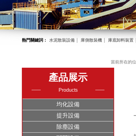
｜
｜
熱門關鍵詞：
水泥散裝設備
庫側散裝機
庫底卸料裝置
當前所在的位
產品展示
Products
均化設備
提升設備
除塵設備