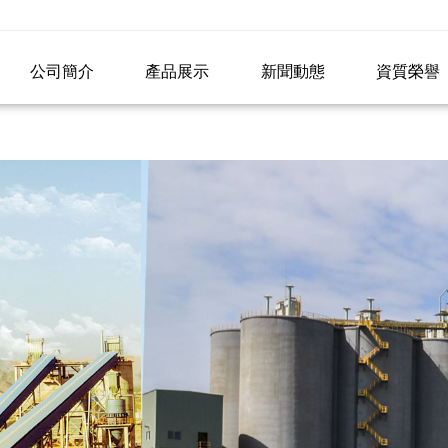
a大片,色黄啪啪,国产精品乱码一区二区在线,亚洲老熟女老熟女另
公司簡介
產品展示
新聞動態
資質榮譽