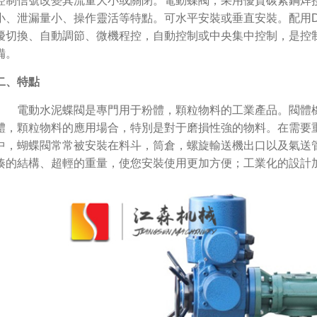
控制信號改變其流量大小或關閉。電動蝶閥，采用優質碳素鋼焊
小、泄漏量小、操作靈活等特點。可水平安裝或垂直安裝。配用D
擾切換、自動調節、微機程控，自動控制或中央集中控制，是控
備。
二、特點
1
2
3
電動水泥蝶閥是專門用于粉體，顆粒物料的工業產品。閥體橡
體，顆粒物料的應用場合，特別是對于磨損性強的物料。在需要
中，蝴蝶閥常常被安裝在料斗，筒倉，螺旋輸送機出口以及氣送
湊的結構、超輕的重量，使您安裝使用更加方便；工業化的設計