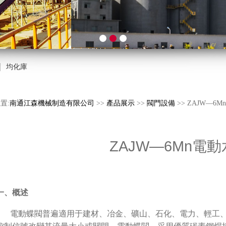
｜
均化庫
置:
南通江森機械制造有限公司
>>
產品展示
>>
閥門設備
>> ZAJW—6
ZAJW—6Mn電
一、概述
電動蝶閥普遍適用于建材、冶金、礦山、石化、電力、輕工、