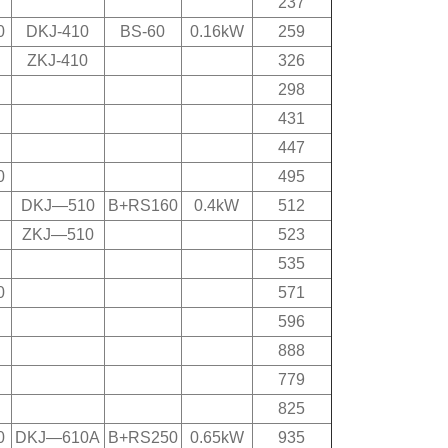
237
0
DKJ-410
BS-60
0.16kW
259
ZKJ-410
326
298
431
447
0
495
DKJ—510
B+RS160
0.4kW
512
ZKJ—510
523
535
0
571
596
888
779
825
0
DKJ—610A
B+RS250
0.65kW
935