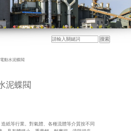
Mn電動水泥蝶閥
動水泥蝶閥
造紙等行業。對氣體、各種流體等介質按不同