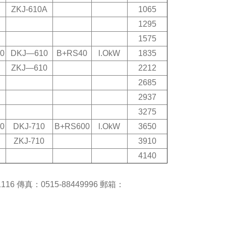
ZKJ-610A
1065
1295
1575
00
DKJ—610
B+RS40
l.OkW
1835
ZKJ—610
2212
2685
2937
3275
50
DKJ-710
B+RS600
l.OkW
3650
ZKJ-710
3910
4140
 傳真：0515-88449996 郵箱：