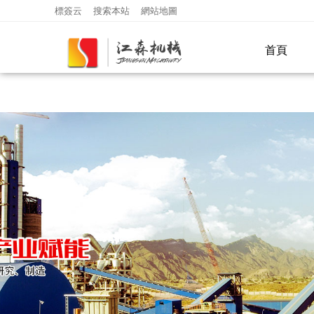
亚洲精品乱码久久久久久9色,国产美女在线免费观看,午夜一级特黄
標簽云
搜索本站
網站地圖
的少妇毛片,女人国产香蕉久久精品亚
首頁